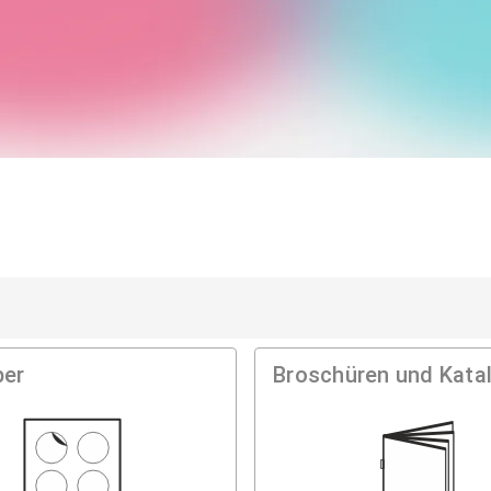
ir bündeln Auflagen!
ber
Broschüren und Kata