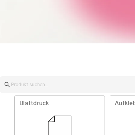
Digitaldruckerei – w
Viele Motive – eine Bestellung
Blattdruck
Aufkle