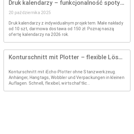
Druk kalendarzy – funkcjonalność spotyka indywidualny design
20 października 2025
Druk kalendarzy z indywidualnym projektem. Małe nakłady
od 10 szt, darmowa dostawa od 150 zł. Poznaj naszą
ofertę kalendarzy na 2026 rok.
Konturschnitt mit Plotter – flexible Lösung für kleine und große Produktionsserien
Konturschnitt mit iEcho-Plotter ohne Stanzwerkzeug.
Anhänger, Hangtags, Wobbler und Verpackungen in kleinen
Auflagen. Schnell, flexibel, wirtschaftlic...